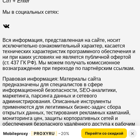
Ctrl + Enter
Мы в социальных сетях:
ВКонтакте
Вся информация, представленная на сайте, носит
исключительно ознакомительный характер, касается
технических характеристик программного обеспечения и
ни при каких условиях не является публичной офертой
(ст. 437 ГК РФ). Мы можем получать комиссионное
вознаграждение при переходе по партнёрским ссылкам.
Правовая информация: Материалы сайта
предназначены для специалистов в сфере
информационной безопасности, SEO-аналитики,
маркетинга, парсинга данных и сетевого
администрирования. Описанные инструменты
применяются для легитимных бизнес-задач: сбора
открытых данных, тестирования рекламных кампаний,
мониторинга цен, защиты корпоративных сетей и
обеспечения безопасного удалённого доступа к рабочим
ресурсам. Администрация ресурса не несёт
×
Mobileproxy
PROXYRU
−20%
Перейти со скидкой
ответственности за действия третьих лиц. Пользователь