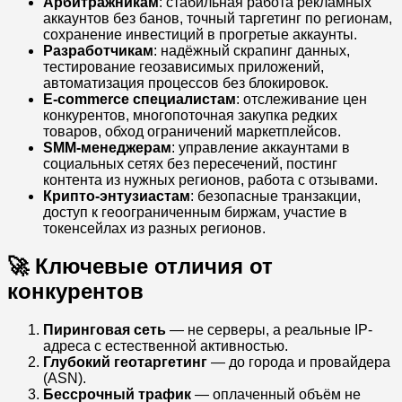
Арбитражникам
: стабильная работа рекламных
аккаунтов без банов, точный таргетинг по регионам,
сохранение инвестиций в прогретые аккаунты.
Разработчикам
: надёжный скрапинг данных,
тестирование геозависимых приложений,
автоматизация процессов без блокировок.
E-commerce специалистам
: отслеживание цен
конкурентов, многопоточная закупка редких
товаров, обход ограничений маркетплейсов.
SMM-менеджерам
: управление аккаунтами в
социальных сетях без пересечений, постинг
контента из нужных регионов, работа с отзывами.
Крипто-энтузиастам
: безопасные транзакции,
доступ к геоограниченным биржам, участие в
токенсейлах из разных регионов.
🚀 Ключевые отличия от
конкурентов
Пиринговая сеть
— не серверы, а реальные IP-
адреса с естественной активностью.
Глубокий геотаргетинг
— до города и провайдера
(ASN).
Бессрочный трафик
— оплаченный объём не