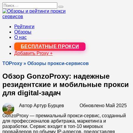
Перейти
Search
к
for:
содержанию
Рейтинги
Обзоры
О нас
БЕСПЛАТНЫЕ ПРОКСИ
Добавить Proxy +
TOProxy
»
Обзоры прокси-сервисов
Обзор GonzoProxy: надежные
резидентские и мобильные прокси
для digital-задач
Автор
Артур Бурцев
Обновлено
Май 2025
GonzoProxy — премиальный прокси-сервис, созданный
для профессионалов арбитража, маркетинга и
разработки. Сервис входит в топ-10 мировых
провайдеров по объему IP-адресов, предоставляя